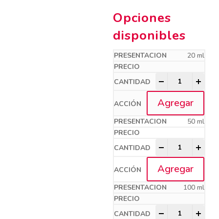
Opciones
disponibles
20 ml
ENROXI - LH qua
-
+
Agregar
50 ml
ENROXI - LH qua
-
+
Agregar
100 ml
ENROXI - LH qua
-
+