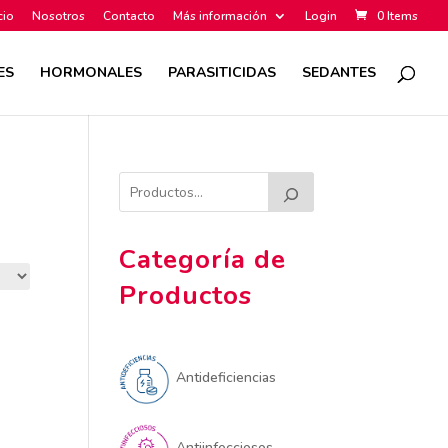
cio
Nosotros
Contacto
Más información
Login
0 Items
ES
HORMONALES
PARASITICIDAS
SEDANTES
Categoría de
Productos
Antideficiencias
Antiinfecciosos